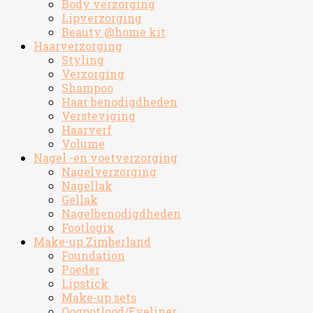
Body verzorging
Lipverzorging
Beauty @home kit
Haarverzorging
Styling
Verzorging
Shampoo
Haar benodigdheden
Versteviging
Haarverf
Volume
Nagel -en voetverzorging
Nagelverzorging
Nagellak
Gellak
Nagelbenodigdheden
Footlogix
Make-up Zimberland
Foundation
Poeder
Lipstick
Make-up sets
Oogpotlood/Eyeliner