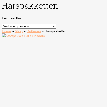
Harspakketten
Enig resultaat
Home
»
Shop
»
Ontharen
»
Harspakketten