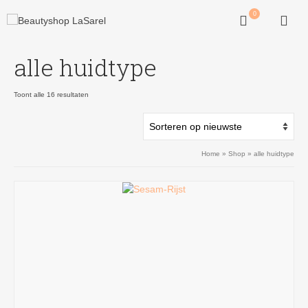
0
alle huidtype
Gesorteerd
Toont alle 16 resultaten
op
nieuwste
Home
»
Shop
»
alle huidtype