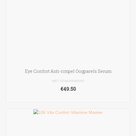
de
productpagina
Eye Confort Anti-rimpel Oogparels Serum
NIET GEWAARDEERD
€
49.50
TOEVOEGEN AAN WINKELWAGEN