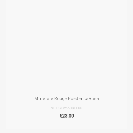
Minerale Rouge Poeder LaRosa
NIET GEWAARDEERD
€
23.00
OPTIES SELECTEREN
Dit