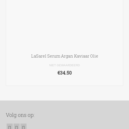
LaSarel Serum Argan Kaviaar Olie
NIET GEWAARDEERD
€
34.50
TOEVOEGEN AAN WINKELWAGEN
Volg ons op: