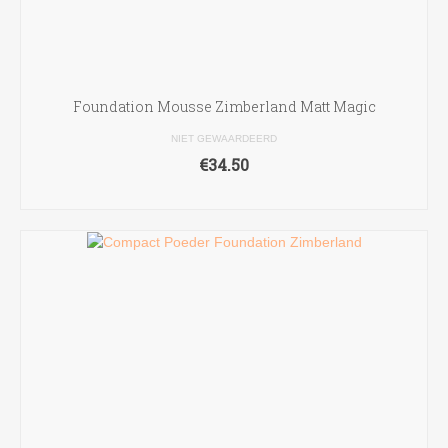
Foundation Mousse Zimberland Matt Magic
NIET GEWAARDEERD
€
34.50
OPTIES SELECTEREN
Dit
product
heeft
meerdere
variaties.
Deze
optie
kan
gekozen
worden
op
de