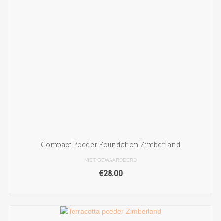
productpagina
Compact Poeder Foundation Zimberland
NIET GEWAARDEERD
€
28.00
OPTIES SELECTEREN
Dit
product
heeft