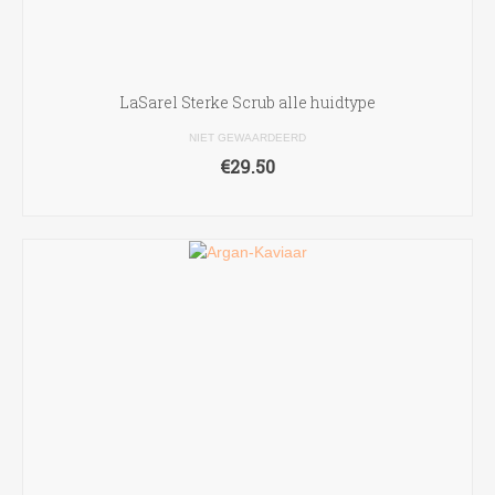
LaSarel Sterke Scrub alle huidtype
NIET GEWAARDEERD
€
29.50
TOEVOEGEN AAN WINKELWAGEN