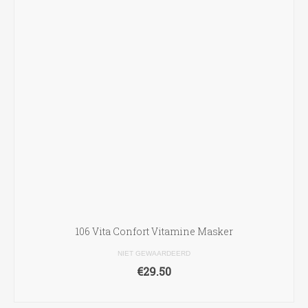
106 Vita Confort Vitamine Masker
NIET GEWAARDEERD
€
29.50
TOEVOEGEN AAN WINKELWAGEN