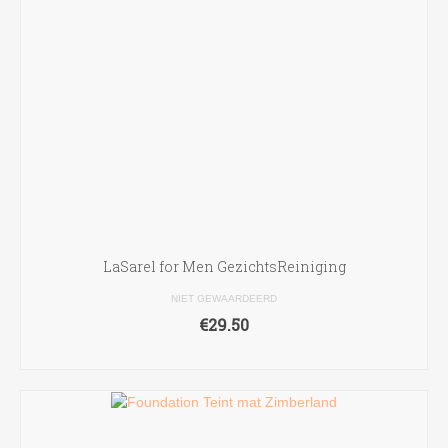
LaSarel for Men GezichtsReiniging
NIET GEWAARDEERD
€
29.50
TOEVOEGEN AAN WINKELWAGEN