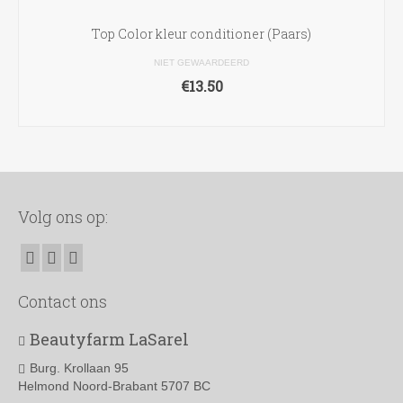
Top Color kleur conditioner (Paars)
NIET GEWAARDEERD
€
13.50
TOEVOEGEN AAN WINKELWAGEN
Volg ons op:
Contact ons
Beautyfarm LaSarel
Burg. Krollaan 95
Helmond Noord-Brabant 5707 BC