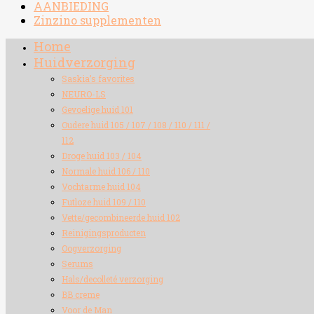
AANBIEDING
Zinzino supplementen
Home
Huidverzorging
Saskia’s favorites
NEURO-LS
Gevoelige huid 101
Oudere huid 105 / 107 / 108 / 110 / 111 /
112
Droge huid 103 / 104
Normale huid 106 / 110
Vochtarme huid 104
Futloze huid 109 / 110
Vette/gecombineerde huid 102
Reinigingsproducten
Oogverzorging
Serums
Hals/decolleté verzorging
BB creme
Voor de Man