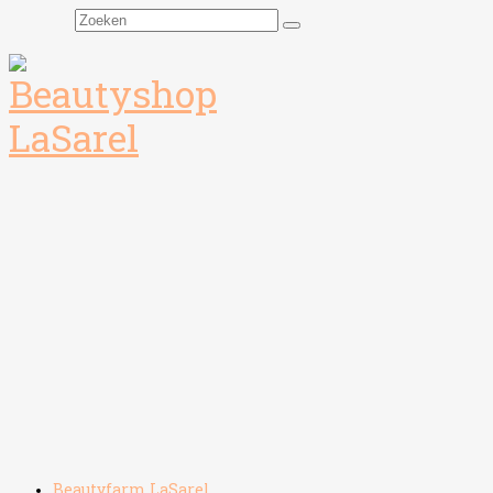
Zoeken
naar:
Beautyfarm LaSarel