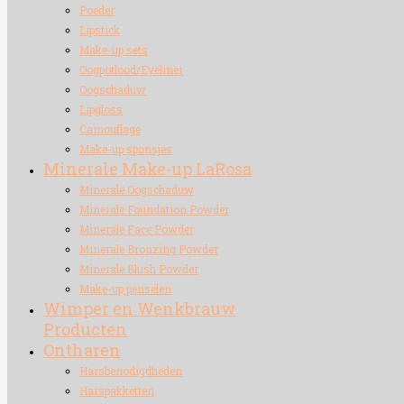
Poeder
Lipstick
Make-up sets
Oogpotlood/Eyeliner
Oogschaduw
Lipgloss
Camouflage
Make-up sponsjes
Minerale Make-up LaRosa
Minerale Oogschaduw
Minerale Foundation Powder
Minerale Face Powder
Minerale Bronzing Powder
Minerale Blush Powder
Make-up penselen
Wimper en Wenkbrauw
Producten
Ontharen
Harsbenodigdheden
Harspakketten