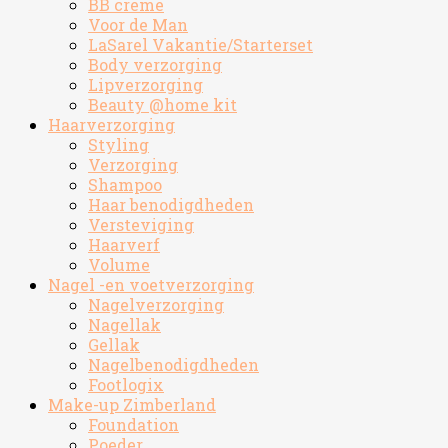
BB creme
Voor de Man
LaSarel Vakantie/Starterset
Body verzorging
Lipverzorging
Beauty @home kit
Haarverzorging
Styling
Verzorging
Shampoo
Haar benodigdheden
Versteviging
Haarverf
Volume
Nagel -en voetverzorging
Nagelverzorging
Nagellak
Gellak
Nagelbenodigdheden
Footlogix
Make-up Zimberland
Foundation
Poeder