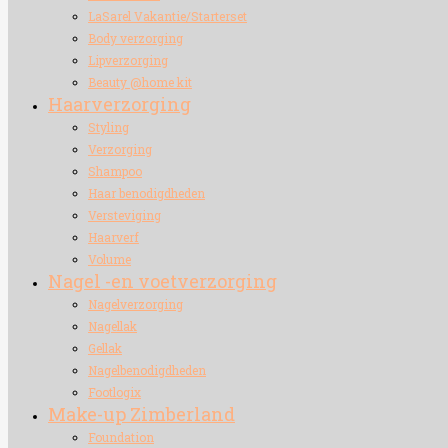
LaSarel Vakantie/Starterset
Body verzorging
Lipverzorging
Beauty @home kit
Haarverzorging
Styling
Verzorging
Shampoo
Haar benodigdheden
Versteviging
Haarverf
Volume
Nagel -en voetverzorging
Nagelverzorging
Nagellak
Gellak
Nagelbenodigdheden
Footlogix
Make-up Zimberland
Foundation