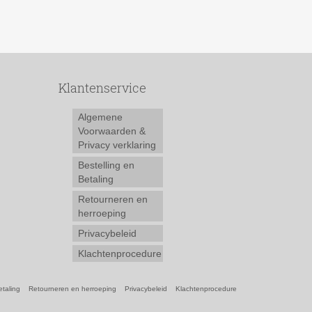
Klantenservice
Algemene
Voorwaarden &
Privacy verklaring
Bestelling en
Betaling
Retourneren en
herroeping
Privacybeleid
Klachtenprocedure
etaling
Retourneren en herroeping
Privacybeleid
Klachtenprocedure