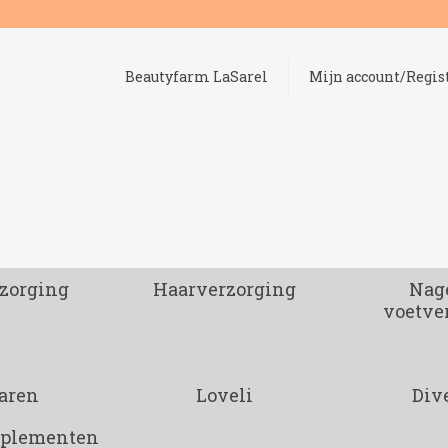
Beautyfarm LaSarel
Mijn account/Regis
zorging
Haarverzorging
Nage
voetve
aren
Loveli
Div
pplementen