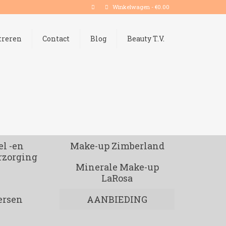
Winkelwagen
-
€
0.00
treren
Contact
Blog
Beauty T.V.
l -en
Make-up Zimberland
rzorging
Minerale Make-up
LaRosa
ersen
AANBIEDING