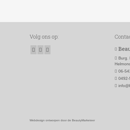
Volg ons op:
Conta
Beau
Burg. 
Helmond
06-54
0492-
info@
Webdesign ontworpen door de BeautyMarketeer