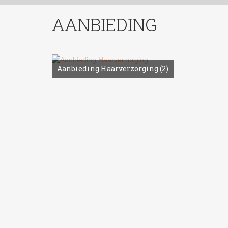
AANBIEDING
Aanbieding Haarverzorging
(2)