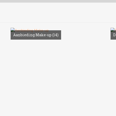
Aanbieding Make-up
(14)
D