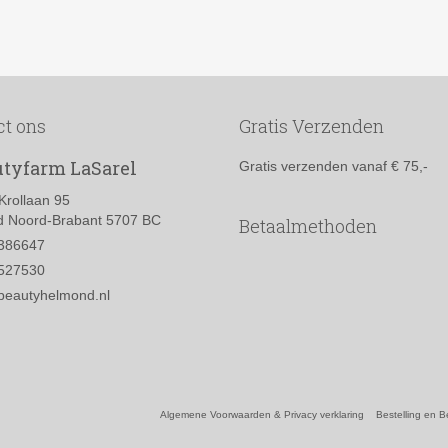
ct ons
Gratis Verzenden
tyfarm LaSarel
Gratis verzenden vanaf € 75,-
Krollaan 95
 Noord-Brabant 5707 BC
Betaalmethoden
386647
527530
beautyhelmond.nl
Algemene Voorwaarden & Privacy verklaring
Bestelling en B