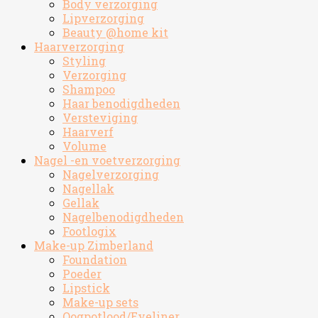
Body verzorging
Lipverzorging
Beauty @home kit
Haarverzorging
Styling
Verzorging
Shampoo
Haar benodigdheden
Versteviging
Haarverf
Volume
Nagel -en voetverzorging
Nagelverzorging
Nagellak
Gellak
Nagelbenodigdheden
Footlogix
Make-up Zimberland
Foundation
Poeder
Lipstick
Make-up sets
Oogpotlood/Eyeliner