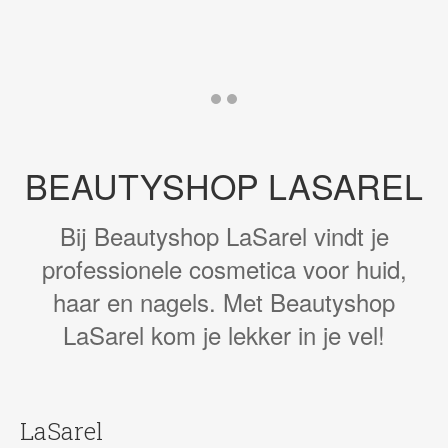
Go
Go
to
to
slide
slide
1
2
BEAUTYSHOP LASAREL
Bij Beautyshop LaSarel vindt je
professionele cosmetica voor huid,
haar en nagels. Met Beautyshop
LaSarel kom je lekker in je vel!
LaSarel