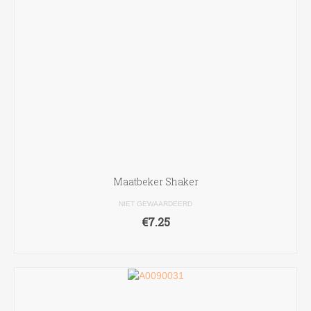
Maatbeker Shaker
NIET GEWAARDEERD
€
7.25
TOEVOEGEN AAN WINKELWAGEN