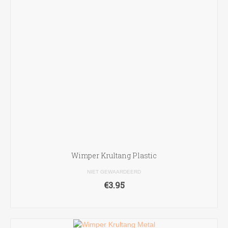
kan
gekozen
worden
op
de
productpagina
Wimper Krultang Plastic
NIET GEWAARDEERD
€
3.95
TOEVOEGEN AAN WINKELWAGEN