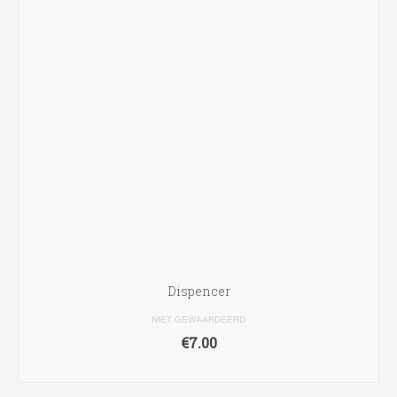
Dispencer
NIET GEWAARDEERD
€
7.00
TOEVOEGEN AAN WINKELWAGEN