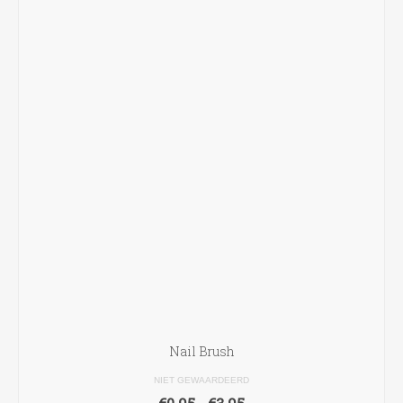
Nail Brush
NIET GEWAARDEERD
Prijsklasse: