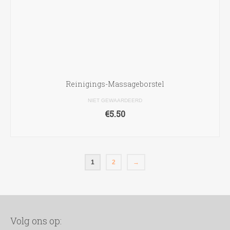
Reinigings-Massageborstel
NIET GEWAARDEERD
€
5.50
TOEVOEGEN AAN WINKELWAGEN
1
2
→
Volg ons op: