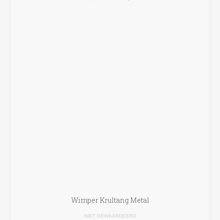
Wimper Krultang Metal
NIET GEWAARDEERD