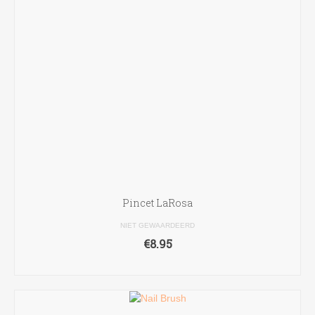
Pincet LaRosa
NIET GEWAARDEERD
€
8.95
TOEVOEGEN AAN WINKELWAGEN