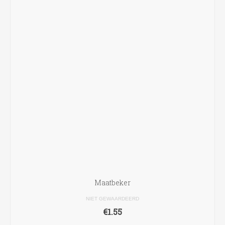
Maatbeker
NIET GEWAARDEERD
€
1.55