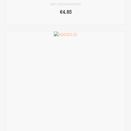
NIET GEWAARDEERD
€
4.85
TOEVOEGEN AAN WINKELWAGEN