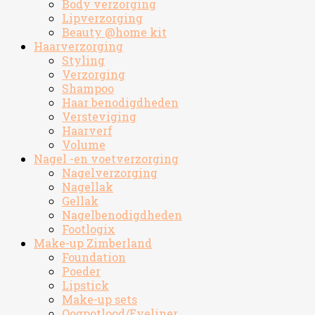
Body verzorging
Lipverzorging
Beauty @home kit
Haarverzorging
Styling
Verzorging
Shampoo
Haar benodigdheden
Versteviging
Haarverf
Volume
Nagel -en voetverzorging
Nagelverzorging
Nagellak
Gellak
Nagelbenodigdheden
Footlogix
Make-up Zimberland
Foundation
Poeder
Lipstick
Make-up sets
Oogpotlood/Eyeliner