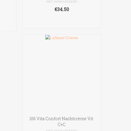
NIET GEWAARDEERD
€
34.50
TOEVOEGEN AAN
WINKELWAGEN
106 Vita Confort Nachtcrème Vit.
C+C
NIET GEWAARDEERD