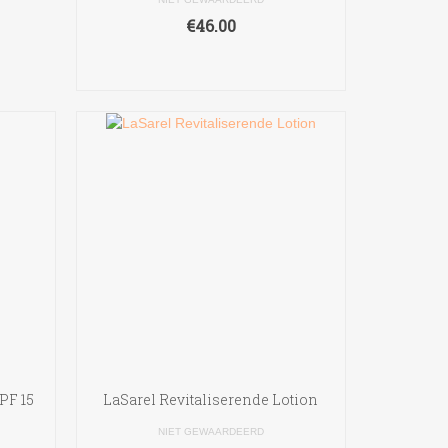
€
46.00
TOEVOEGEN AAN
WINKELWAGEN
PF 15
LaSarel Revitaliserende Lotion
NIET GEWAARDEERD