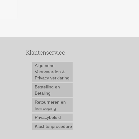
Klantenservice
Algemene
Voorwaarden &
Privacy verklaring
Bestelling en
Betaling
Retourneren en
herroeping
Privacybeleid
Klachtenprocedure