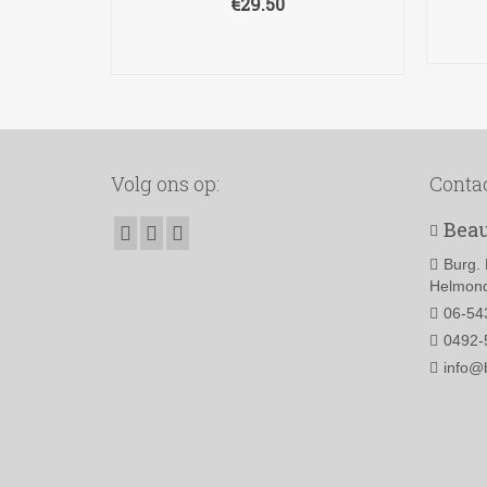
€
29.50
TOEVOEGEN AAN
WINKELWAGEN
Volg ons op:
Conta
Beau
Burg. 
Helmond
06-54
0492-
info@