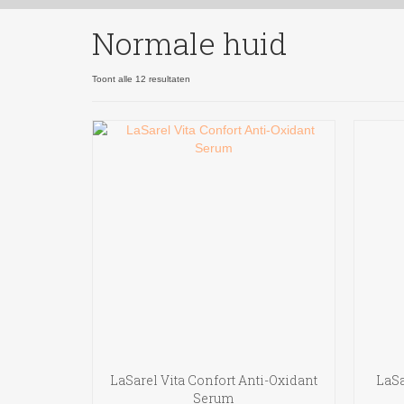
Normale huid
Gesorteerd
Toont alle 12 resultaten
op
nieuwste
LaSarel Vita Confort Anti-Oxidant
LaSa
Serum