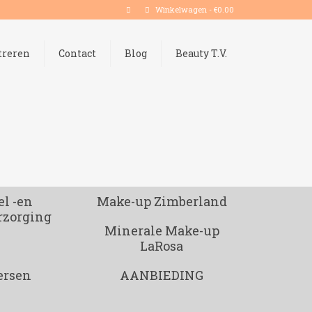
Winkelwagen
-
€
0.00
treren
Contact
Blog
Beauty T.V.
l -en
Make-up Zimberland
rzorging
Minerale Make-up
LaRosa
ersen
AANBIEDING