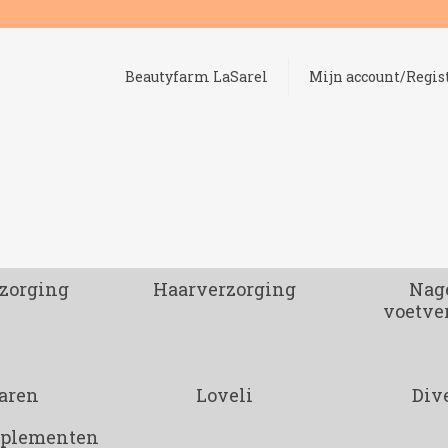
Beautyfarm LaSarel
Mijn account/Regis
zorging
Haarverzorging
Nage
voetve
aren
Loveli
Div
pplementen