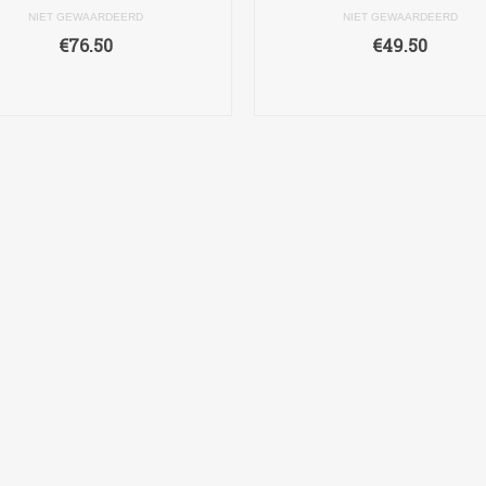
NIET GEWAARDEERD
NIET GEWAARDEERD
€
76.50
€
49.50
TOEVOEGEN AAN
TOEVOEGEN AAN
WINKELWAGEN
WINKELWAGEN