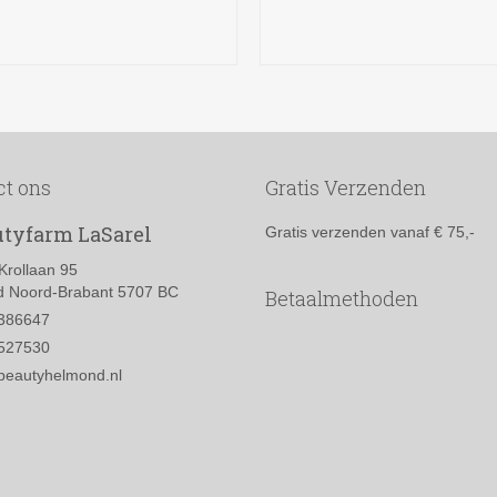
TOEVOEGEN AAN
TOEVOEGEN AAN
WINKELWAGEN
WINKELWAGEN
ct ons
Gratis Verzenden
tyfarm LaSarel
Gratis verzenden vanaf € 75,-
Krollaan 95
 Noord-Brabant 5707 BC
Betaalmethoden
386647
527530
beautyhelmond.nl