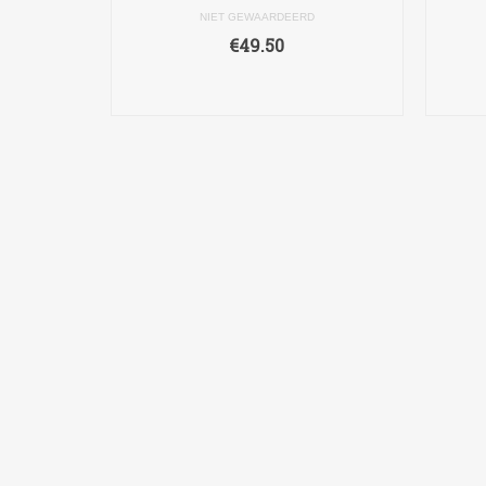
NIET GEWAARDEERD
€
49.50
TOEVOEGEN AAN
WINKELWAGEN