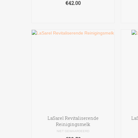
€
42.00
TOEVOEGEN AAN
WINKELWAGEN
LaSarel Revitaliserende
La
Reinigingsmelk
NIET GEWAARDEERD