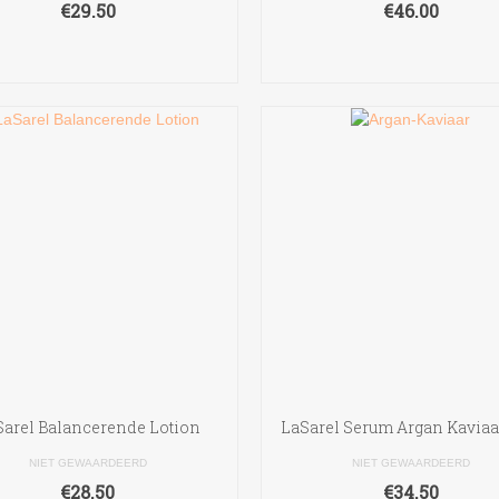
€
29.50
€
46.00
TOEVOEGEN AAN
TOEVOEGEN AAN
WINKELWAGEN
WINKELWAGEN
Sarel Balancerende Lotion
LaSarel Serum Argan Kaviaa
NIET GEWAARDEERD
NIET GEWAARDEERD
€
28.50
€
34.50