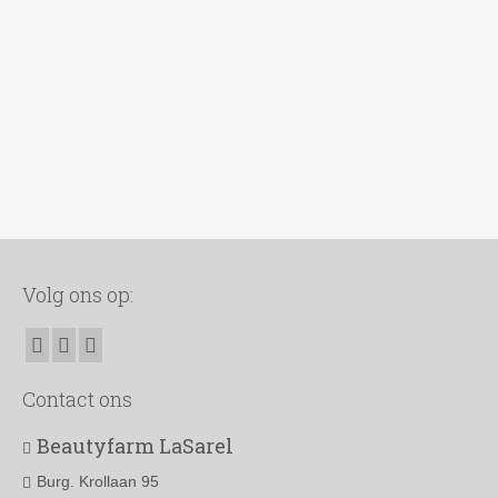
Volg ons op:
Contact ons
Beautyfarm LaSarel
Burg. Krollaan 95