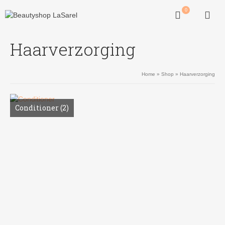
0
Haarverzorging
Home
»
Shop
»
Haarverzorging
Conditioner
(2)