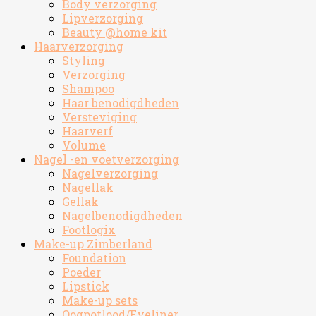
Body verzorging
Lipverzorging
Beauty @home kit
Haarverzorging
Styling
Verzorging
Shampoo
Haar benodigdheden
Versteviging
Haarverf
Volume
Nagel -en voetverzorging
Nagelverzorging
Nagellak
Gellak
Nagelbenodigdheden
Footlogix
Make-up Zimberland
Foundation
Poeder
Lipstick
Make-up sets
Oogpotlood/Eyeliner