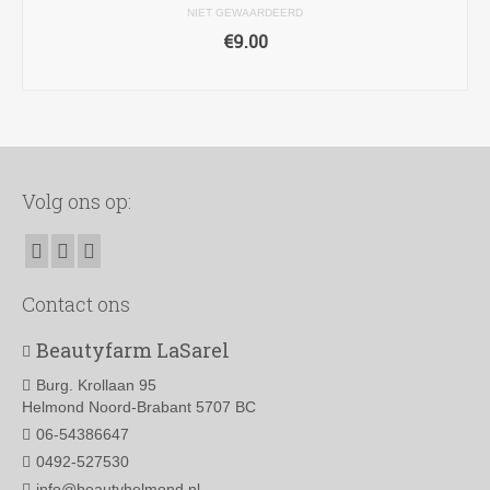
NIET GEWAARDEERD
€
9.00
TOEVOEGEN AAN WINKELWAGEN
Volg ons op:
Contact ons
Beautyfarm LaSarel
Burg. Krollaan 95
Helmond Noord-Brabant 5707 BC
06-54386647
0492-527530
info@beautyhelmond.nl