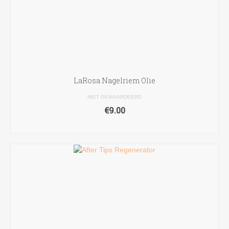
LaRosa Nagelriem Olie
NIET GEWAARDEERD
€
9.00
LEES VERDER