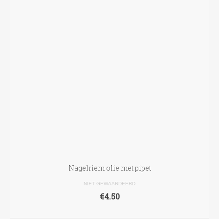
Nagelriem olie met pipet
NIET GEWAARDEERD
€
4.50
TOEVOEGEN AAN WINKELWAGEN