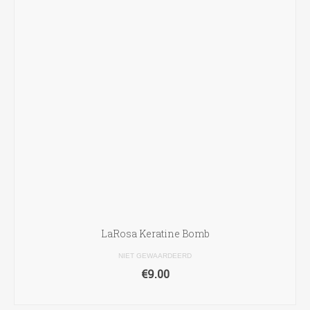
LaRosa Keratine Bomb
NIET GEWAARDEERD
€
9.00
TOEVOEGEN AAN WINKELWAGEN