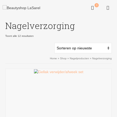
0
Nagelverzorging
Gesorteerd
Toont alle 12 resultaten
op
nieuwste
Home
»
Shop
»
Nagelproducten
»
Nagelverzorging