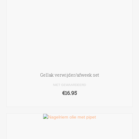
Gellak verwijder/afweek set
NIET GEWAARDEERD
€
16.95
TOEVOEGEN AAN WINKELWAGEN