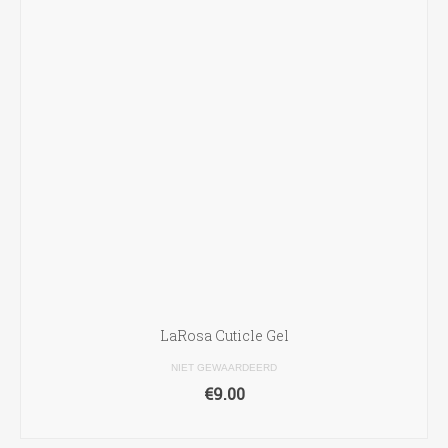
LaRosa Cuticle Gel
NIET GEWAARDEERD
€
9.00
TOEVOEGEN AAN WINKELWAGEN