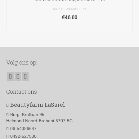
NIET GEWAARDEERD
€
46.00
TOEVOEGEN AAN WINKELWAGEN
Volg ons op:
Contact ons
Beautyfarm LaSarel
Burg. Krollaan 95
Helmond Noord-Brabant 5707 BC
06-54386647
0492-527530