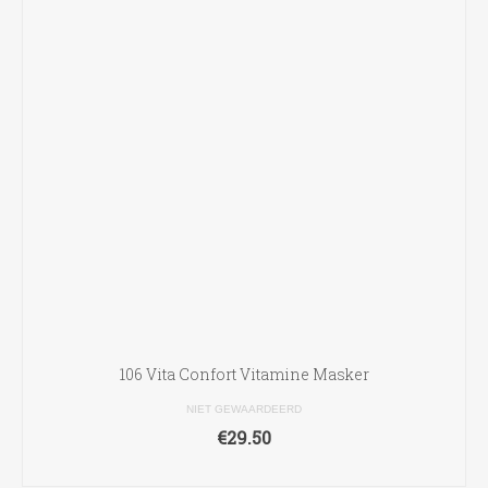
106 Vita Confort Vitamine Masker
NIET GEWAARDEERD
€
29.50
TOEVOEGEN AAN WINKELWAGEN