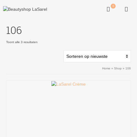
0
106
Gesorteerd
Toont alle 3 resultaten
op
nieuwste
Home
»
Shop
»
106