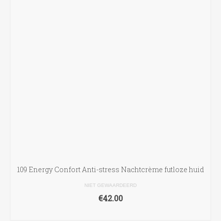
109 Energy Confort Anti-stress Nachtcrème futloze huid
NIET GEWAARDEERD
€
42.00
TOEVOEGEN AAN WINKELWAGEN