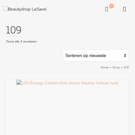
0
109
Gesorteerd
Toont alle 3 resultaten
op
nieuwste
Home
»
Shop
»
109