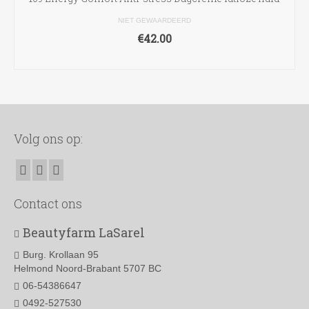
NIET GEWAARDEERD
€
42.00
TOEVOEGEN AAN WINKELWAGEN
Volg ons op:
Contact ons
Beautyfarm LaSarel
Burg. Krollaan 95
Helmond Noord-Brabant 5707 BC
06-54386647
0492-527530