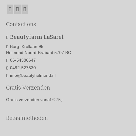
optie
kan
gekozen
worden
Contact ons
op
de
Beautyfarm LaSarel
productpagina
Burg. Krollaan 95
Helmond Noord-Brabant 5707 BC
06-54386647
0492-527530
info@beautyhelmond.nl
Gratis Verzenden
Gratis verzenden vanaf € 75,-
Betaalmethoden