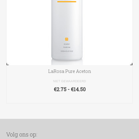
LaRosa Pure Aceton
NIET GEWAARDEERD
Prijsklasse:
€
2.75
-
€
14.50
€2.75
OPTIES SELECTEREN
tot
Dit
€14.50
product
heeft
meerdere
variaties.
Volg ons op:
Deze