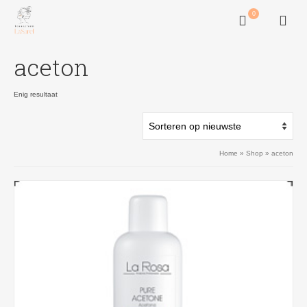
0
aceton
Enig resultaat
Home
»
Shop
»
aceton