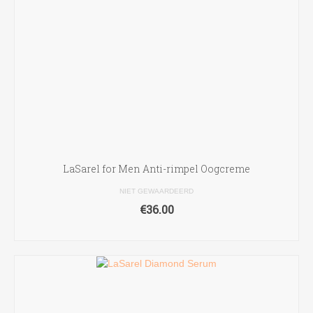
LaSarel for Men Anti-rimpel Oogcreme
NIET GEWAARDEERD
€
36.00
TOEVOEGEN AAN WINKELWAGEN