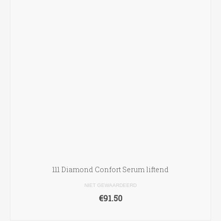
111 Diamond Confort Serum liftend
NIET GEWAARDEERD
€
91.50
TOEVOEGEN AAN WINKELWAGEN