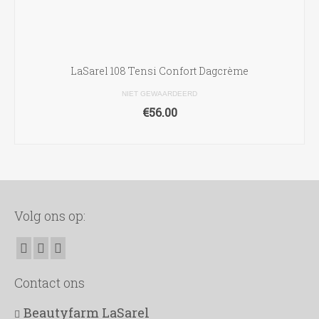
LaSarel 108 Tensi Confort Dagcrème
NIET GEWAARDEERD
€
56.00
TOEVOEGEN AAN WINKELWAGEN
Volg ons op:
Contact ons
Beautyfarm LaSarel