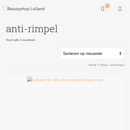
0
anti-rimpel
Gesorteerd
Toont alle 4 resultaten
op
nieuwste
Home
»
Shop
»
anti-rimpel