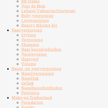
BB creme
Voor de Man
LaSarel Vakantie/Starterset
Body verzorging
Lipverzorging
Beauty @home kit
Haarverzorging
Styling
Verzorging
Shampoo
Haar benodigdheden
Versteviging
Haarverf
Volume
Nagel -en voetverzorging
Nagelverzorging
Nagellak
Gellak
Nagelbenodigdheden
Footlogix
Make-up Zimberland
Foundation
Poeder