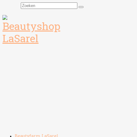
Zoeken
naar:
Beautyfarm LaSarel