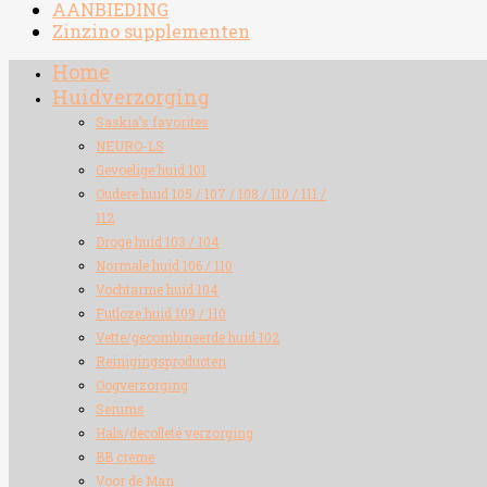
AANBIEDING
Zinzino supplementen
Home
Huidverzorging
Saskia’s favorites
NEURO-LS
Gevoelige huid 101
Oudere huid 105 / 107 / 108 / 110 / 111 /
112
Droge huid 103 / 104
Normale huid 106 / 110
Vochtarme huid 104
Futloze huid 109 / 110
Vette/gecombineerde huid 102
Reinigingsproducten
Oogverzorging
Serums
Hals/decolleté verzorging
BB creme
Voor de Man