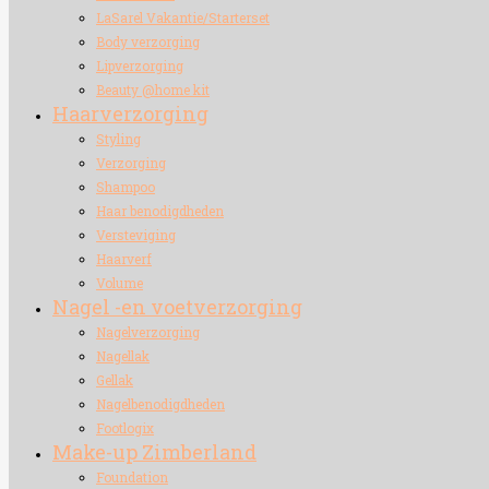
LaSarel Vakantie/Starterset
Body verzorging
Lipverzorging
Beauty @home kit
Haarverzorging
Styling
Verzorging
Shampoo
Haar benodigdheden
Versteviging
Haarverf
Volume
Nagel -en voetverzorging
Nagelverzorging
Nagellak
Gellak
Nagelbenodigdheden
Footlogix
Make-up Zimberland
Foundation