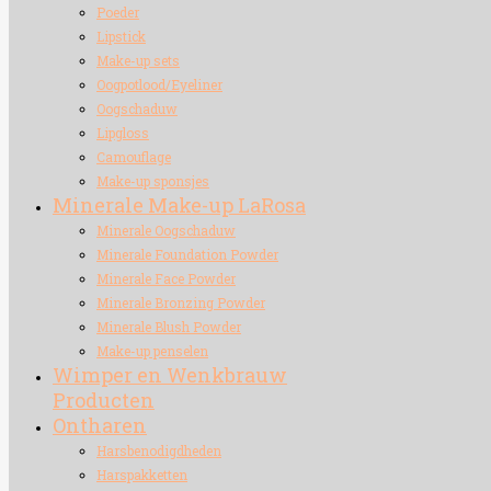
Poeder
Lipstick
Make-up sets
Oogpotlood/Eyeliner
Oogschaduw
Lipgloss
Camouflage
Make-up sponsjes
Minerale Make-up LaRosa
Minerale Oogschaduw
Minerale Foundation Powder
Minerale Face Powder
Minerale Bronzing Powder
Minerale Blush Powder
Make-up penselen
Wimper en Wenkbrauw
Producten
Ontharen
Harsbenodigdheden
Harspakketten