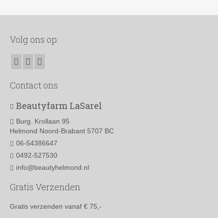
product
heeft
meerdere
variaties.
Volg ons op:
Deze
optie
kan
gekozen
worden
Contact ons
op
de
Beautyfarm LaSarel
productpagina
Burg. Krollaan 95
Helmond Noord-Brabant 5707 BC
06-54386647
0492-527530
info@beautyhelmond.nl
Gratis Verzenden
Gratis verzenden vanaf € 75,-