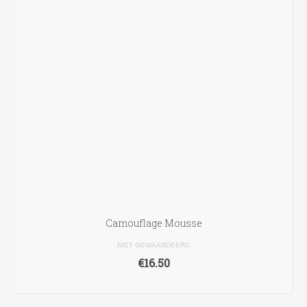
Camouflage Mousse
NIET GEWAARDEERD
€
16.50
OPTIES SELECTEREN
Dit