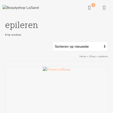
0
epileren
Enig resultaat
Home
»
Shop
»
epileren