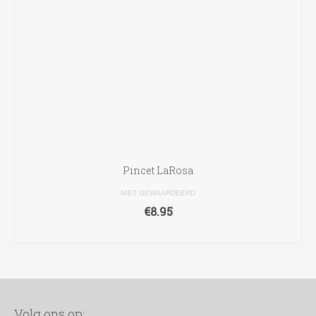
Pincet LaRosa
NIET GEWAARDEERD
€
8.95
TOEVOEGEN AAN WINKELWAGEN
Volg ons op: