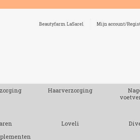
Beautyfarm LaSarel
Mijn account/Regis
zorging
Haarverzorging
Nage
voetve
aren
Loveli
Div
pplementen