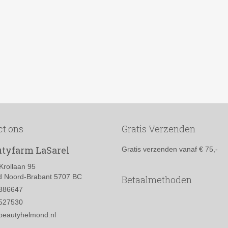
ct ons
Gratis Verzenden
tyfarm LaSarel
Gratis verzenden vanaf € 75,-
Krollaan 95
 Noord-Brabant 5707 BC
Betaalmethoden
386647
527530
beautyhelmond.nl