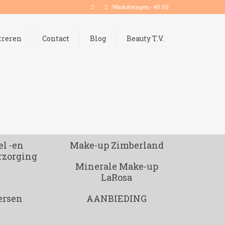
Winkelwagen
-
€
0.00
treren
Contact
Blog
Beauty T.V.
l -en
Make-up Zimberland
rzorging
Minerale Make-up
LaRosa
ersen
AANBIEDING