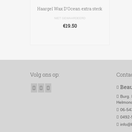
Haargel Wax D’Ocean extra sterk
NIET GEWAARDEERD
€
19.50
TOEVOEGEN AAN
WINKELWAGEN
Volg ons op:
Conta
Beau
Burg. 
Helmond
06-54
0492-
info@