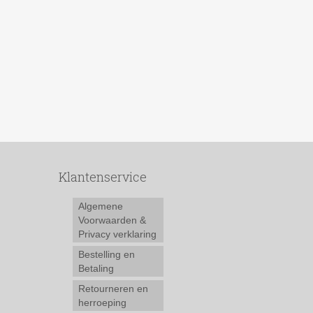
Klantenservice
Algemene
Voorwaarden &
Privacy verklaring
Bestelling en
Betaling
Retourneren en
herroeping