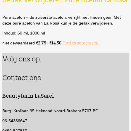
Pure aceton – de zuiverste aceton, verrijkt met limoen geur. Met
deze pure aceton van La Rosa kun je de gellak verwijderen.
Inhoud: 60 ml, 1000 ml
Prijsklasse:
€
2.75
-
€
14.50
Opties selecteren
Dit
niet gewaardeerd
€2.75
product
tot
heeft
Volg ons op:
€14.50
meerdere
variaties.
Deze
Contact ons
optie
kan
gekozen
Beautyfarm LaSarel
worden
op
de
Burg. Krollaan 95
Helmond Noord-Brabant 5707 BC
productpagina
06-54386647
0492-527530