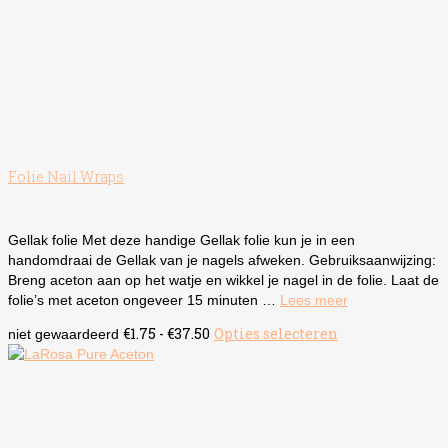
Folie Nail Wraps
Gellak folie Met deze handige Gellak folie kun je in een
handomdraai de Gellak van je nagels afweken. Gebruiksaanwijzing:
Breng aceton aan op het watje en wikkel je nagel in de folie. Laat de
folie’s met aceton ongeveer 15 minuten …
Lees meer
Prijsklasse:
€
1.75
-
€
37.50
Opties selecteren
Dit
niet gewaardeerd
€1.75
product
tot
heeft
€37.50
meerdere
variaties.
Deze