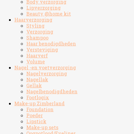
Body verzorging
Lipverzorging
Beauty @home kit
Haarverzorging
Styling
Verzorging
Shampoo
Haar benodigdheden
Versteviging
Haarverf
Volume
Nagel -en voetverzorging
Nagelverzorging
Nagellak
Gellak
Nagelbenodigdheden
Footlogix
Make-up Zimberland
Foundation
Poeder
Lipstick
Make-up sets
Oogpotlood/Eyeliner