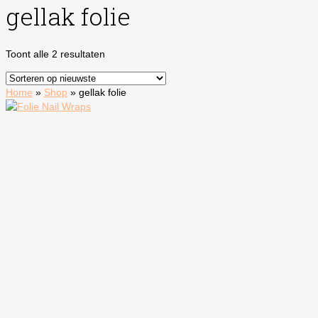
gellak folie
Gesorteerd
Toont alle 2 resultaten
op
nieuwste
Home
»
Shop
»
gellak folie