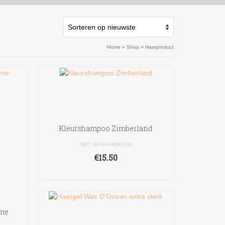
Home
»
Shop
»
Haarproduct
Kleurshampoo Zimberland
NIET GEWAARDEERD
€
15.50
OPTIES SELECTEREN
Dit
product
heeft
ème
meerdere
variaties.