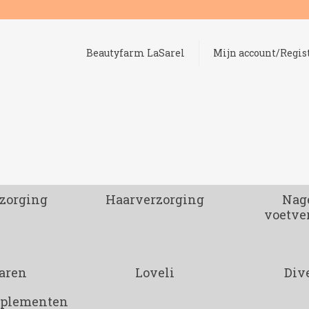
Beautyfarm LaSarel
Mijn account/Regis
zorging
Haarverzorging
Nage
voetve
aren
Loveli
Div
pplementen