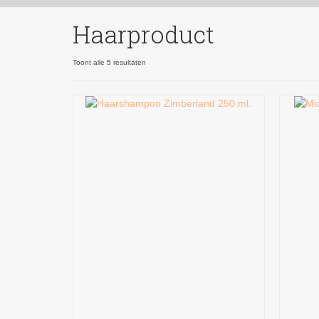
Haarproduct
Gesorteerd
Toont alle 5 resultaten
op
nieuwste