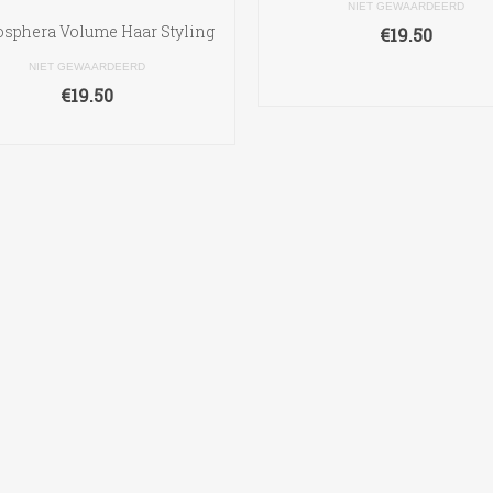
NIET GEWAARDEERD
sphera Volume Haar Styling
€
19.50
TOEVOEGEN AAN
NIET GEWAARDEERD
WINKELWAGEN
€
19.50
LEES VERDER