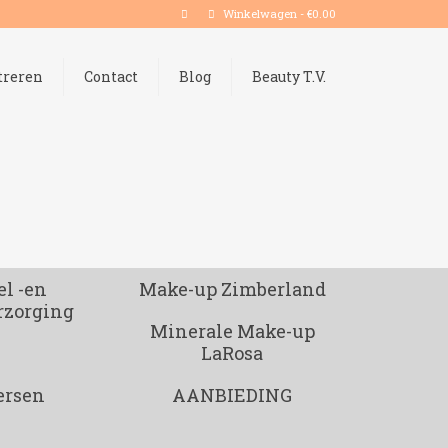
Winkelwagen
-
€
0.00
treren
Contact
Blog
Beauty T.V.
l -en
Make-up Zimberland
rzorging
Minerale Make-up
LaRosa
ersen
AANBIEDING