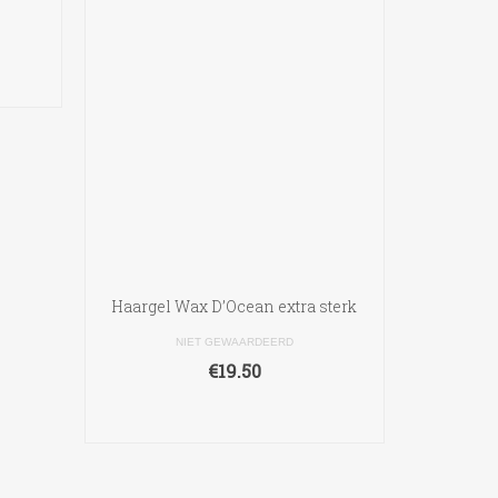
Deze
optie
kan
gekozen
worden
op
de
productpagina
Haargel Wax D’Ocean extra sterk
NIET GEWAARDEERD
€
19.50
TOEVOEGEN AAN
WINKELWAGEN