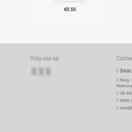
NIET GEWAARDEERD
€
5.50
TOEVOEGEN AAN
WINKELWAGEN
Volg ons op:
Conta
Beau
Burg. 
Helmond
06-54
0492-
info@