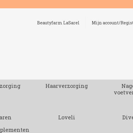
Beautyfarm LaSarel
Mijn account/Regis
zorging
Haarverzorging
Nage
voetve
aren
Loveli
Div
pplementen