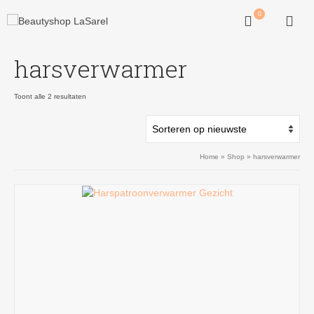
0
harsverwarmer
Gesorteerd
Toont alle 2 resultaten
op
nieuwste
Home
»
Shop
»
harsverwarmer