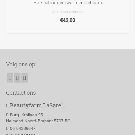
Harspatroonverwarmer Lichaam
NIET GEWAARDEERD
€
42.00
TOEVOEGEN AAN WINKELWAGEN
Volg ons op:
Contact ons
Beautyfarm LaSarel
Burg. Krollaan 95
Helmond Noord-Brabant 5707 BC
06-54386647