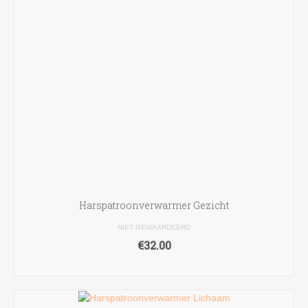
Harspatroonverwarmer Gezicht
NIET GEWAARDEERD
€
32.00
LEES VERDER