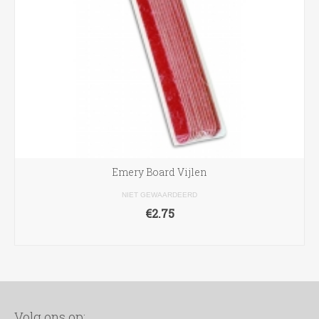
Emery Board Vijlen
NIET GEWAARDEERD
€
2.75
TOEVOEGEN AAN WINKELWAGEN
Volg ons op: