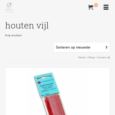
0
houten vijl
Enig resultaat
Home
»
Shop
»
houten vijl