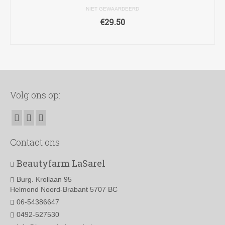
NIET GEWAARDEERD
€
29.50
TOEVOEGEN AAN WINKELWAGEN
Volg ons op:
Contact ons
Beautyfarm LaSarel
Burg. Krollaan 95
Helmond Noord-Brabant 5707 BC
06-54386647
0492-527530