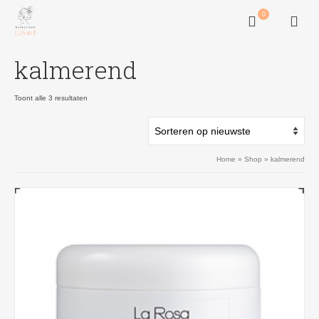
0
kalmerend
Gesorteerd
Toont alle 3 resultaten
op
nieuwste
Home
»
Shop
»
kalmerend