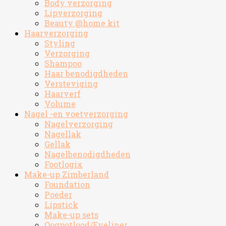
Body verzorging
Lipverzorging
Beauty @home kit
Haarverzorging
Styling
Verzorging
Shampoo
Haar benodigdheden
Versteviging
Haarverf
Volume
Nagel -en voetverzorging
Nagelverzorging
Nagellak
Gellak
Nagelbenodigdheden
Footlogix
Make-up Zimberland
Foundation
Poeder
Lipstick
Make-up sets
Oogpotlood/Eyeliner