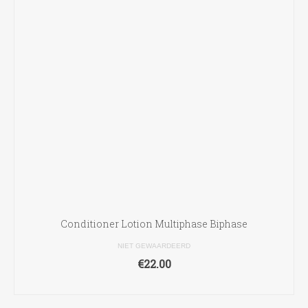
Conditioner Lotion Multiphase Biphase
NIET GEWAARDEERD
€
22.00
TOEVOEGEN AAN WINKELWAGEN