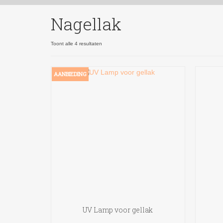
Nagellak
Gesorteerd
Toont alle 4 resultaten
op
nieuwste
AANBIEDING
UV Lamp voor gellak