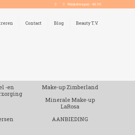
Winkelwagen
-
€
0.00
treren
Contact
Blog
Beauty T.V.
l -en
Make-up Zimberland
rzorging
Minerale Make-up
LaRosa
ersen
AANBIEDING