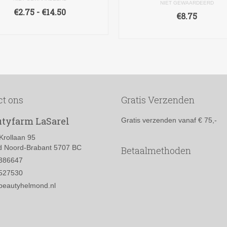
NIET GEWAARDEERD
Prijsklasse:
€
2.75
-
€
14.50
€
8.75
€2.75
OPTIES SELECTEREN
OPTIES SELECTERE
tot
Dit
€14.50
Dit
product
product
heeft
heeft
meerdere
meerdere
variaties.
variaties.
Deze
Deze
ct ons
Gratis Verzenden
optie
optie
kan
kan
tyfarm LaSarel
Gratis verzenden vanaf € 75,-
gekozen
gekozen
worden
worden
Krollaan 95
op
op
 Noord-Brabant 5707 BC
Betaalmethoden
de
de
386647
productpagina
productpagi
527530
beautyhelmond.nl