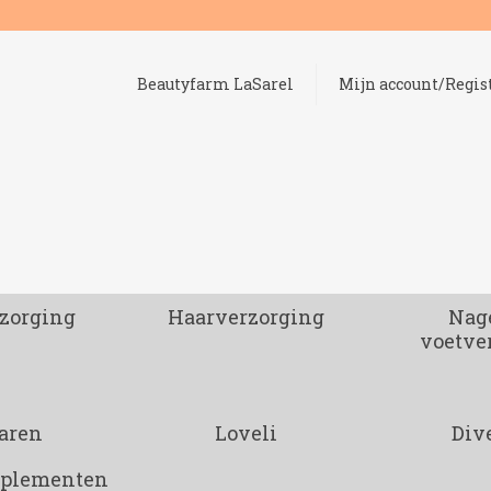
Beautyfarm LaSarel
Mijn account/Regis
zorging
Haarverzorging
Nage
voetve
aren
Loveli
Div
pplementen