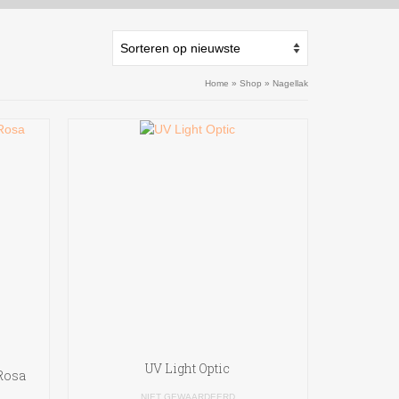
Home
»
Shop
»
Nagellak
UV Light Optic
Rosa
NIET GEWAARDEERD