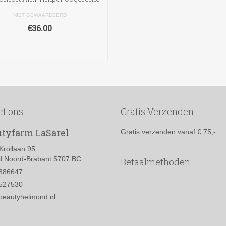
NIET GEWAARDEERD
€
36.00
TOEVOEGEN AAN
WINKELWAGEN
ct ons
Gratis Verzenden
tyfarm LaSarel
Gratis verzenden vanaf € 75,-
Krollaan 95
 Noord-Brabant 5707 BC
Betaalmethoden
386647
527530
beautyhelmond.nl