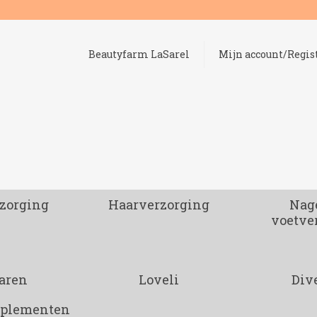
Beautyfarm LaSarel
Mijn account/Regis
zorging
Haarverzorging
Nage
voetve
aren
Loveli
Div
pplementen