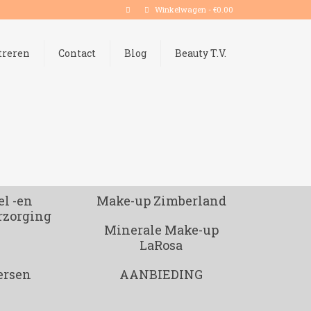
Winkelwagen
-
€
0.00
treren
Contact
Blog
Beauty T.V.
l -en
Make-up Zimberland
rzorging
Minerale Make-up
LaRosa
ersen
AANBIEDING