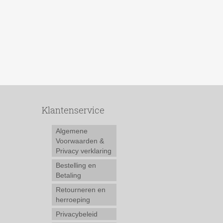
Klantenservice
Algemene
Voorwaarden &
Privacy verklaring
Bestelling en
Betaling
Retourneren en
herroeping
Privacybeleid