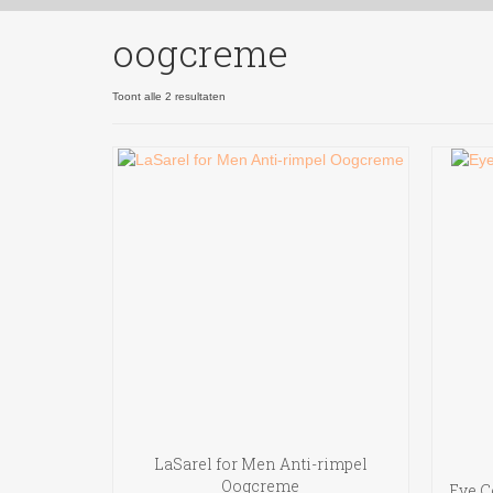
oogcreme
Gesorteerd
Toont alle 2 resultaten
op
nieuwste
LaSarel for Men Anti-rimpel
Oogcreme
Eye C