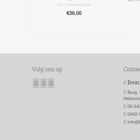
NIET GEWAARDEERD
€
36.00
TOEVOEGEN AAN
WINKELWAGEN
Volg ons op:
Conta
Beau
Burg. 
Helmond
06-54
0492-
info@