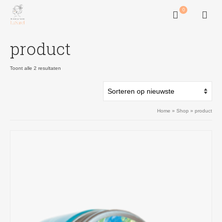
0
product
Gesorteerd
Toont alle 2 resultaten
op
nieuwste
Home
»
Shop
»
product