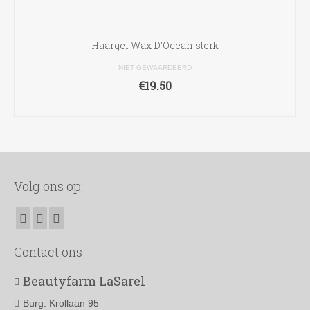
Haargel Wax D’Ocean sterk
NIET GEWAARDEERD
€
19.50
TOEVOEGEN AAN WINKELWAGEN
Volg ons op:
Contact ons
Beautyfarm LaSarel
Burg. Krollaan 95