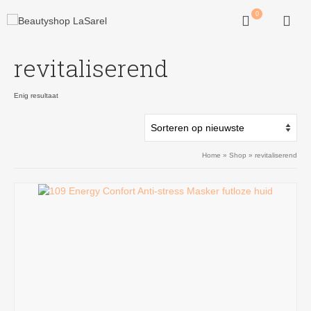
0
revitaliserend
Enig resultaat
Home
»
Shop
»
revitaliserend