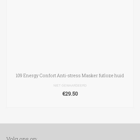
109 Energy Confort Anti-stress Masker futloze huid
NIET GEWAARDEERD
€
29.50
TOEVOEGEN AAN WINKELWAGEN
Volg ons op: