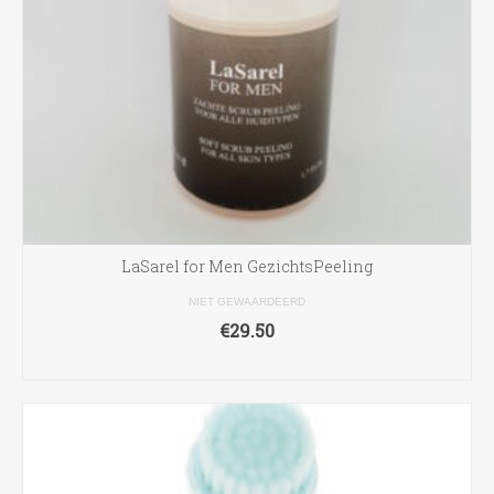
LaSarel for Men GezichtsPeeling
NIET GEWAARDEERD
€
29.50
TOEVOEGEN AAN WINKELWAGEN