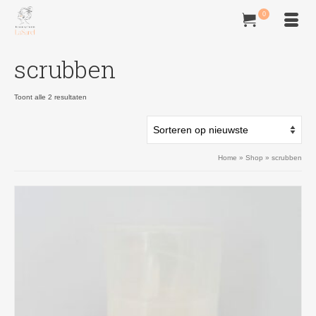
0
scrubben
Gesorteerd
Toont alle 2 resultaten
op
nieuwste
Home
»
Shop
»
scrubben