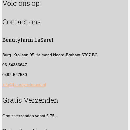
Volg ons op:
meerdere
variaties.
Deze
Contact ons
optie
kan
gekozen
Beautyfarm LaSarel
worden
op
de
Burg. Krollaan 95
Helmond Noord-Brabant 5707 BC
productpagina
06-54386647
0492-527530
info@beautyhelmond.nl
Gratis Verzenden
Gratis verzenden vanaf € 75,-