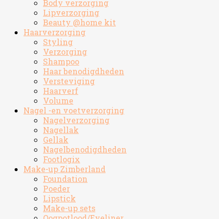
Body verzorging
Lipverzorging
Beauty @home kit
Haarverzorging
Styling
Verzorging
Shampoo
Haar benodigdheden
Versteviging
Haarverf
Volume
Nagel -en voetverzorging
Nagelverzorging
Nagellak
Gellak
Nagelbenodigdheden
Footlogix
Make-up Zimberland
Foundation
Poeder
Lipstick
Make-up sets
Oogpotlood/Eyeliner