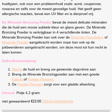
huidtypen, ook voor een probleemhuid zoals: acné, couperose,
rosacea en zelfs voor de meest gevoelige huid. Het geeft geen
allergische reacties, bevat een UV filter en is dierproef vrij.
De Minerale Bronzing Poeder
bevat de meest delicate mineralen
die de huid een mooie subtiele kleur en glans geven. De Minerale
Bronzing Poeder is verkrijgbaar in 4 verschillende tinten. De
Minerale Bronzing Poeder kan ook over de
Minerale Foundation
of
Minerale Poeder
aangebracht worden maar kan ook op de
jukbeenderen aangebracht worden, om deze mooi tot hun recht te
laten komen.
Gebruiksaanwijzing:
Reinig
de huid en breng uw gewenste dagcrème aan.
Breng de Minerale Bronzingpoeder aan met een goede
Kabuki
of
Poeder Penseel
.
De
Poeder Penseel
zorgt voor een gladde afwerking.
Inhoud:
Potje 4,2 gram
€
23.00
Opties selecteren
Dit
niet gewaardeerd
product
heeft