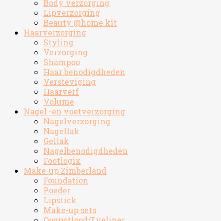
Body verzorging
Lipverzorging
Beauty @home kit
Haarverzorging
Styling
Verzorging
Shampoo
Haar benodigdheden
Versteviging
Haarverf
Volume
Nagel -en voetverzorging
Nagelverzorging
Nagellak
Gellak
Nagelbenodigdheden
Footlogix
Make-up Zimberland
Foundation
Poeder
Lipstick
Make-up sets
Oogpotlood/Eyeliner