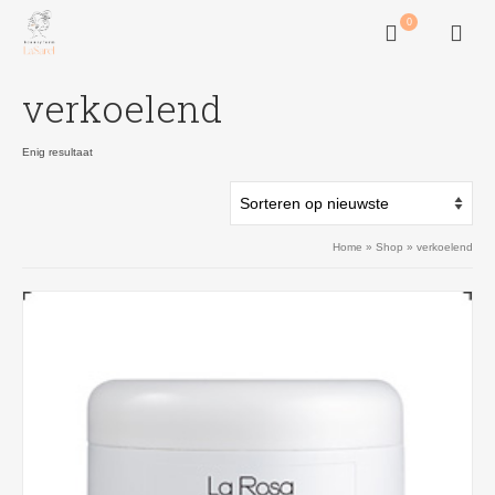
0
verkoelend
Enig resultaat
Home
»
Shop
»
verkoelend