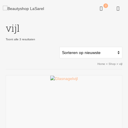
0
vijl
Gesorteerd
Toont alle 3 resultaten
op
nieuwste
Home
»
Shop
»
vijl