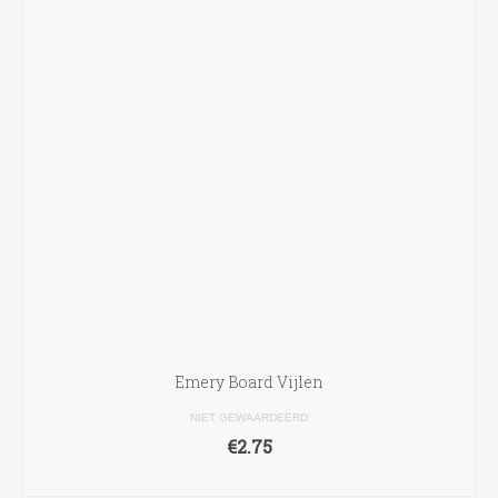
Emery Board Vijlen
NIET GEWAARDEERD
€
2.75
TOEVOEGEN AAN WINKELWAGEN