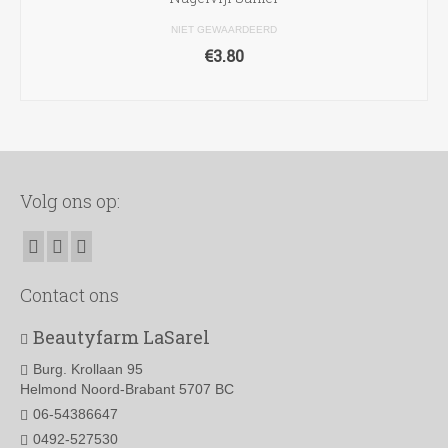
NIET GEWAARDEERD
€
3.80
TOEVOEGEN AAN WINKELWAGEN
Volg ons op:
Contact ons
Beautyfarm LaSarel
Burg. Krollaan 95
Helmond Noord-Brabant 5707 BC
06-54386647
0492-527530