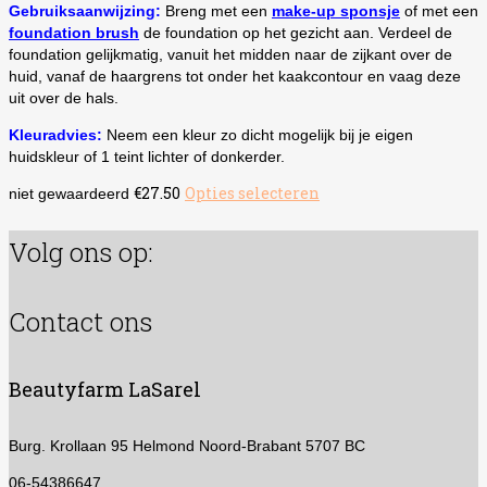
Gebruiksaanwijzing:
Breng met een
make-up sponsje
of met een
foundation brush
de foundation op het gezicht aan. Verdeel de
foundation gelijkmatig, vanuit het midden naar de zijkant over de
huid, vanaf de haargrens tot onder het kaakcontour en vaag deze
uit over de hals.
Kleuradvies:
Neem een kleur zo dicht mogelijk bij je eigen
huidskleur of 1 teint lichter of donkerder.
€
27.50
Opties selecteren
Dit
niet gewaardeerd
product
heeft
Volg ons op:
meerdere
variaties.
Deze
Contact ons
optie
kan
gekozen
Beautyfarm LaSarel
worden
op
de
Burg. Krollaan 95
Helmond Noord-Brabant 5707 BC
productpagina
06-54386647