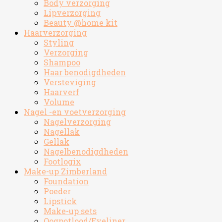
Body verzorging
Lipverzorging
Beauty @home kit
Haarverzorging
Styling
Verzorging
Shampoo
Haar benodigdheden
Versteviging
Haarverf
Volume
Nagel -en voetverzorging
Nagelverzorging
Nagellak
Gellak
Nagelbenodigdheden
Footlogix
Make-up Zimberland
Foundation
Poeder
Lipstick
Make-up sets
Oogpotlood/Eyeliner