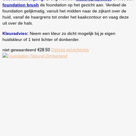
foundation brush
de foundation op het gezicht aan. Verdeel de
foundation gelijkmatig, vanuit het midden naar de zijkant over de
huid, vanaf de haargrens tot onder het kaakcontour en vaag deze
uit over de hals.
Kleuradvies:
Neem een kleur zo dicht mogelijk bij je eigen
huidskleur of 1 teint lichter of donkerder.
€
28.50
Opties selecteren
Dit
niet gewaardeerd
product
heeft
meerdere
variaties.
Deze
optie
kan
gekozen
worden
op
de
productpagina