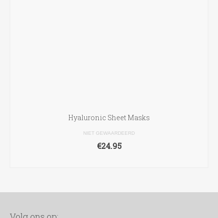
Hyaluronic Sheet Masks
NIET GEWAARDEERD
€
24.95
TOEVOEGEN AAN WINKELWAGEN
Volg ons op: