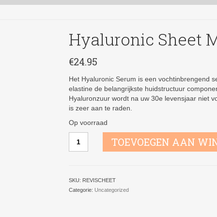
Hyaluronic Sheet 
€
24.95
Het Hyaluronic Serum is een vochtinbrengend s
elastine de belangrijkste huidstructuur componen
Hyaluronzuur wordt na uw 30e levensjaar niet
is zeer aan te raden.
Op voorraad
Hyaluronic
TOEVOEGEN AAN WI
Sheet
Masks
aantal
SKU:
REVISCHEET
Categorie:
Uncategorized