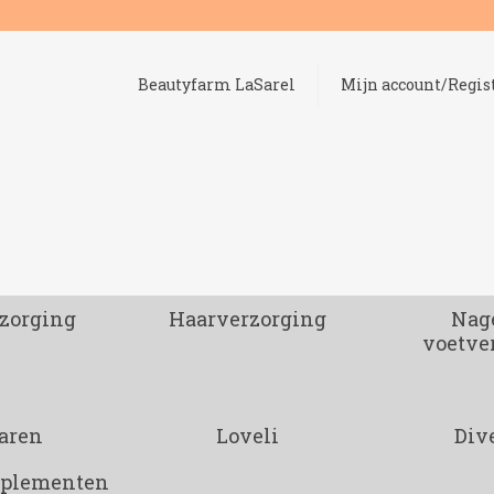
Beautyfarm LaSarel
Mijn account/Regis
zorging
Haarverzorging
Nage
voetve
aren
Loveli
Div
pplementen