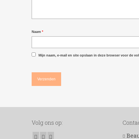
Naam
*
Mijn naam, e-mail en site opslaan in deze browser voor de vol
Volg ons op:
Conta
Beau