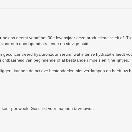
elaas neemt vanaf het 30e levensjaar deze productieactiviteit af. Tijd
, voor een doorlopend stralende en stevige huid.
n geconcentreerd hyaluronzuur serum, wat intense hydratatie biedt vo
zichtbaarheid van beginnende of al bestaande rimpels en fijne lijntjes.
t liggen, kunnen de actieve bestanddelen niet verdampen en heeft uw hu
 1 keer per week. Geschikt voor mannen & vrouwen.