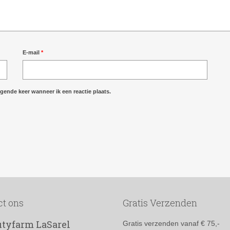
E-mail
*
gende keer wanneer ik een reactie plaats.
ct ons
Gratis Verzenden
tyfarm LaSarel
Gratis verzenden vanaf € 75,-