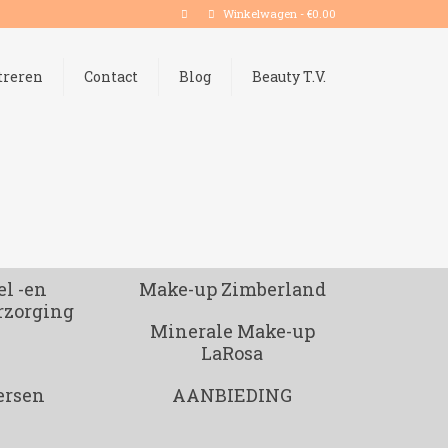
Winkelwagen
-
€
0.00
treren
Contact
Blog
Beauty T.V.
l -en
Make-up Zimberland
rzorging
Minerale Make-up
LaRosa
ersen
AANBIEDING