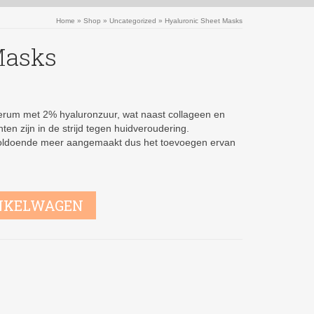
Home
»
Shop
»
Uncategorized
»
Hyaluronic Sheet Masks
Masks
erum met 2% hyaluronzuur, wat naast collageen en
ten zijn in de strijd tegen huidveroudering.
 voldoende meer aangemaakt dus het toevoegen ervan
NKELWAGEN