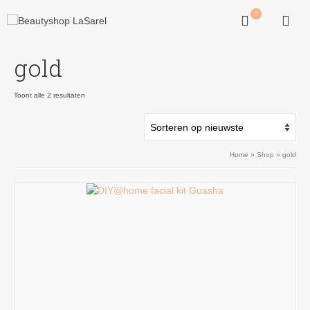
0
gold
Gesorteerd
Toont alle 2 resultaten
op
nieuwste
Home
»
Shop
»
gold