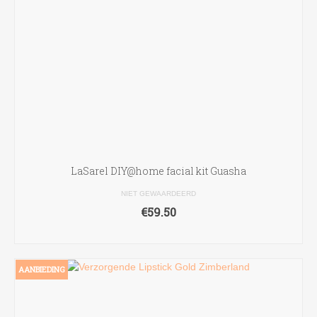
LaSarel DIY@home facial kit Guasha
NIET GEWAARDEERD
€
59.50
TOEVOEGEN AAN WINKELWAGEN
AANBIEDING