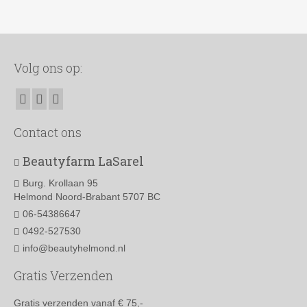
Dit
€19.50.
€9.75.
product
heeft
meerdere
variaties.
Volg ons op:
Deze
optie
kan
gekozen
worden
Contact ons
op
de
Beautyfarm LaSarel
productpagina
Burg. Krollaan 95
Helmond Noord-Brabant 5707 BC
06-54386647
0492-527530
info@beautyhelmond.nl
Gratis Verzenden
Gratis verzenden vanaf € 75,-