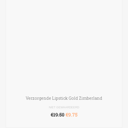
Verzorgende Lipstick Gold Zimberland
NIET GEWAARDEERD
Oorspronkelijke
Huidige
€
19.50
€
9.75
prijs
prijs
OPTIES SELECTEREN
was:
is: