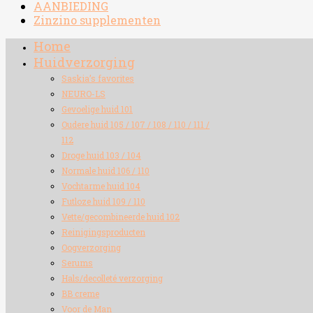
AANBIEDING
Zinzino supplementen
Home
Huidverzorging
Saskia’s favorites
NEURO-LS
Gevoelige huid 101
Oudere huid 105 / 107 / 108 / 110 / 111 /
112
Droge huid 103 / 104
Normale huid 106 / 110
Vochtarme huid 104
Futloze huid 109 / 110
Vette/gecombineerde huid 102
Reinigingsproducten
Oogverzorging
Serums
Hals/decolleté verzorging
BB creme
Voor de Man