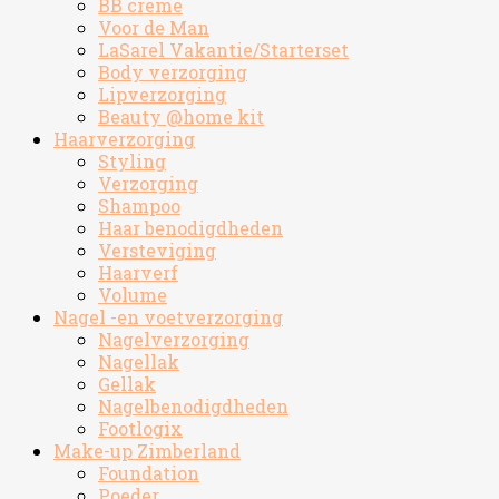
BB creme
Voor de Man
LaSarel Vakantie/Starterset
Body verzorging
Lipverzorging
Beauty @home kit
Haarverzorging
Styling
Verzorging
Shampoo
Haar benodigdheden
Versteviging
Haarverf
Volume
Nagel -en voetverzorging
Nagelverzorging
Nagellak
Gellak
Nagelbenodigdheden
Footlogix
Make-up Zimberland
Foundation
Poeder