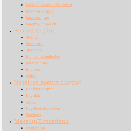
LaSarel Vakantie/Starterset
Body verzorging
Lipverzorging
Beauty @home kit
Haarverzorging
Styling
Verzorging
Shampoo
Haar benodigdheden
Versteviging
Haarverf
Volume
Nagel -en voetverzorging
Nagelverzorging
Nagellak
Gellak
Nagelbenodigdheden
Footlogix
Make-up Zimberland
Foundation