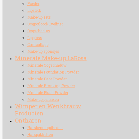
Poeder
Lipstick
Make-up sets
Oogpotlood/Eyeliner
Oogschaduw
Lipgloss
Camouflage
Make-up sponsjes
Minerale Make-up LaRosa
Minerale Oogschaduw
Minerale Foundation Powder
Minerale Face Powder
Minerale Bronzing Powder
Minerale Blush Powder
Make-up penselen
Wimper en Wenkbrauw
Producten
Ontharen
Harsbenodigdheden
Harspakketten