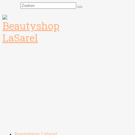
Zoeken
naar:
Beautyfarm LaSarel