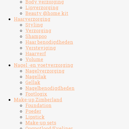
Body verzorging
Lipverzorging
Beauty @home kit
Haarverzorging
Styling
Verzorging
Shampoo
Haar benodigdheden
Versteviging
Haarverf
Volume
Nagel -en voetverzorging
Nagelverzorging
Nagellak
Gellak
Nagelbenodigdheden
Footlogix
Make-up Zimberland
Foundation
Poeder
Lipstick
Make-up sets
Oogpotlood/Eyeliner