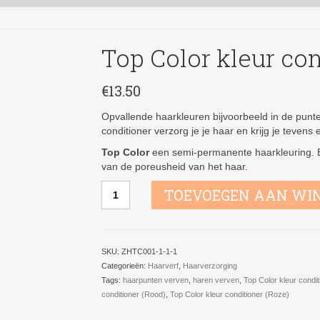
Top Color kleur con
€
13.50
Opvallende haarkleuren bijvoorbeeld in de punte
conditioner verzorg je je haar en krijg je tevens 
Top Color
een semi-permanente haarkleuring. En
van de poreusheid van het haar.
Top
TOEVOEGEN AAN WI
Color
kleur
conditioner
(Roze)
SKU:
ZHTC001-1-1-1
aantal
Categorieën:
Haarverf
,
Haarverzorging
Tags:
haarpunten verven
,
haren verven
,
Top Color kleur condit
conditioner (Rood)
,
Top Color kleur conditioner (Roze)