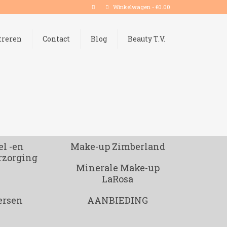
Winkelwagen
-
€
0.00
treren
Contact
Blog
Beauty T.V.
l -en
Make-up Zimberland
rzorging
Minerale Make-up
LaRosa
ersen
AANBIEDING