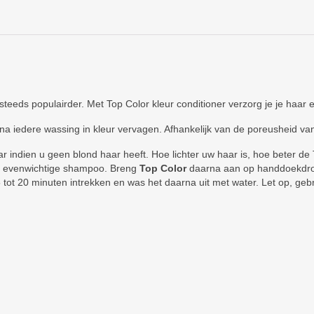
teeds populairder. Met Top Color kleur conditioner verzorg je je haar en
a iedere wassing in kleur vervagen. Afhankelijk van de poreusheid van
 indien u geen blond haar heeft. Hoe lichter uw haar is, hoe beter de T
en evenwichtige shampoo. Breng
Top Color
daarna aan op handdoekdroog
 tot 20 minuten intrekken en was het daarna uit met water. Let op, gebr