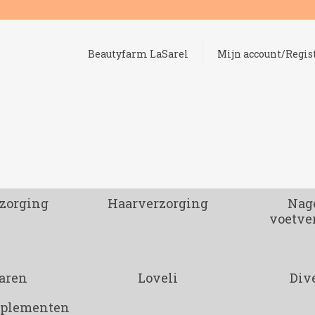
Beautyfarm LaSarel
Mijn account/Regis
zorging
Haarverzorging
Nage
voetve
aren
Loveli
Div
pplementen