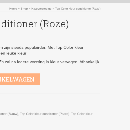
Home
»
Shop
»
Haarverzorging
»
Top Color kleur conditioner (Roze)
ditioner (Roze)
n zijn steeds populairder. Met Top Color kleur
een leuke kleur!
 zal na iedere wassing in kleur vervagen. Afhankelijk
NKELWAGEN
ioner (Blauw)
,
Top Color kleur conditioner (Paars)
,
Top Color kleur