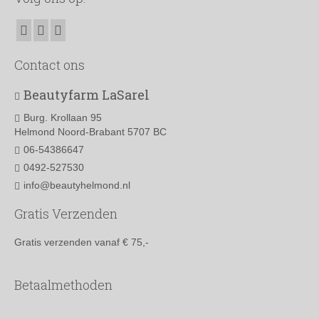
Deze
optie
kan
gekozen
worden
Contact ons
op
de
Beautyfarm LaSarel
productpagina
Burg. Krollaan 95
Helmond Noord-Brabant 5707 BC
06-54386647
0492-527530
info@beautyhelmond.nl
Gratis Verzenden
Gratis verzenden vanaf € 75,-
Betaalmethoden