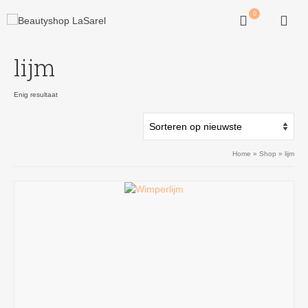
0
lijm
Enig resultaat
Home
»
Shop
»
lijm