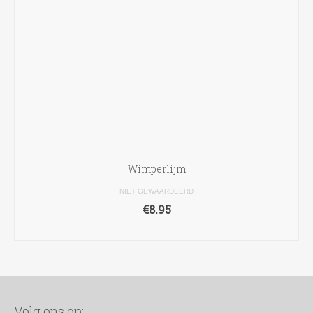
Wimperlijm
NIET GEWAARDEERD
€
8.95
OPTIES SELECTEREN
Dit
product
heeft
meerdere
variaties.
Volg ons op: