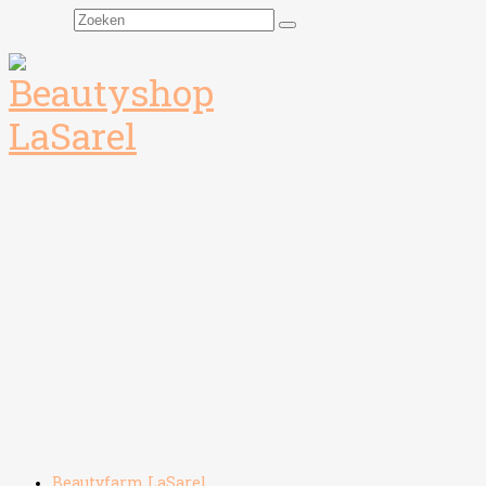
Zoeken
naar:
Beautyfarm LaSarel