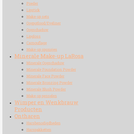
Poeder
Lipstick
Make-up sets
Oogpotlood/Eyeliner
Oogschaduw
Lipgloss
Camouflage
Make-up sponsjes
Minerale Make-up LaRosa
Minerale Oogschaduw
Minerale Foundation Powder
Minerale Face Powder
Minerale Bronzing Powder
Minerale Blush Powder
Make-up penselen
Wimper en Wenkbrauw
Producten
Ontharen
Harsbenodigdheden
Harspakketten