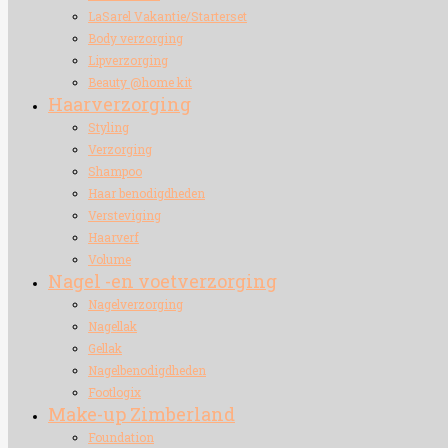
LaSarel Vakantie/Starterset
Body verzorging
Lipverzorging
Beauty @home kit
Haarverzorging
Styling
Verzorging
Shampoo
Haar benodigdheden
Versteviging
Haarverf
Volume
Nagel -en voetverzorging
Nagelverzorging
Nagellak
Gellak
Nagelbenodigdheden
Footlogix
Make-up Zimberland
Foundation