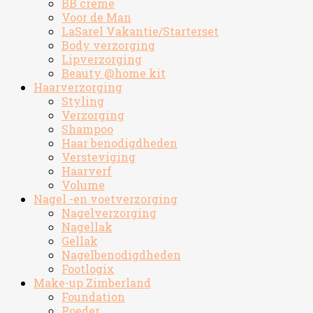
BB creme
Voor de Man
LaSarel Vakantie/Starterset
Body verzorging
Lipverzorging
Beauty @home kit
Haarverzorging
Styling
Verzorging
Shampoo
Haar benodigdheden
Versteviging
Haarverf
Volume
Nagel -en voetverzorging
Nagelverzorging
Nagellak
Gellak
Nagelbenodigdheden
Footlogix
Make-up Zimberland
Foundation
Poeder