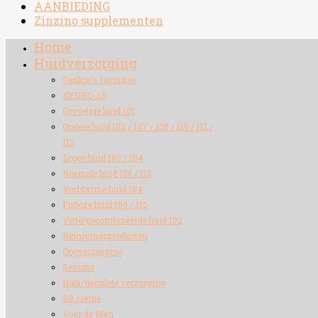
AANBIEDING
Zinzino supplementen
Home
Huidverzorging
Saskia’s favorites
NEURO-LS
Gevoelige huid 101
Oudere huid 105 / 107 / 108 / 110 / 111 /
112
Droge huid 103 / 104
Normale huid 106 / 110
Vochtarme huid 104
Futloze huid 109 / 110
Vette/gecombineerde huid 102
Reinigingsproducten
Oogverzorging
Serums
Hals/decolleté verzorging
BB creme
Voor de Man