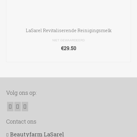
LaSarel Revitaliserende Reinigingsmelk
NIET GEWAARDEERD
€
29.50
TOEVOEGEN AAN WINKELWAGEN
Volg ons op:
Contact ons
Beautyfarm LaSarel