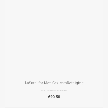
LaSarel for Men GezichtsReiniging
NIET GEWAARDEERD
€
29.50
TOEVOEGEN AAN WINKELWAGEN