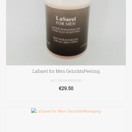
LaSarel for Men GezichtsPeeling
NIET GEWAARDEERD
€
29.50
TOEVOEGEN AAN WINKELWAGEN