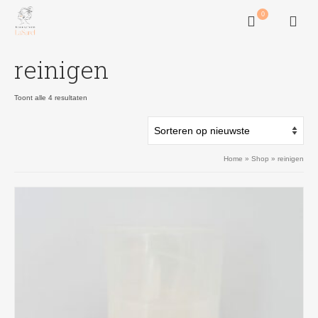
0
reinigen
Gesorteerd
Toont alle 4 resultaten
op
nieuwste
Home
»
Shop
»
reinigen