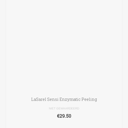
LaSarel Sensi Enzymatic Peeling
NIET GEWAARDEERD
€
29.50
TOEVOEGEN AAN WINKELWAGEN