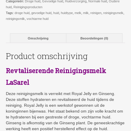
Categorieën:
Droge huid
,
Gevoelige huid
,
Huidverzorging
,
Normale huid
,
Oudere
huid
,
Reinigingsproducten
Tags:
droge huid
,
gevoelige huid
,
huid
,
huidtype
,
melk
,
milk
,
reinigen
,
reinigingsmelk
,
reinigingsmilk
,
vochtarme huid
Omschrijving
Beoordelingen (0)
Product omschrijving
Revtaliserende Reinigingsmelk
LaSarel
Deze reinigingsmelk is verreikt met Royal Jelly en Ginseng.
Deze stoffen hydrateren en revitaliseerd de huid tijdens de
reiniging. Royal Jelly is een werkstof gewonnen uit de
koninginnen bijenwas. Het staat bekend om zijn volle kracht om
te hydrateren bij een gestreste of droge, vochtarme huid.
Ginseng is afkomstig van de Ginseng plant. De geneeskrachtige
werking heeft een positief herstellend effect op de huid.