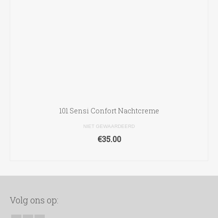
101 Sensi Confort Nachtcreme
NIET GEWAARDEERD
€
35.00
TOEVOEGEN AAN WINKELWAGEN
Volg ons op: