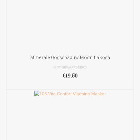
Minerale Oogschaduw Moon LaRosa
NIET GEWAARDEERD
€
19.50
OPTIES SELECTEREN
Dit
product
heeft
meerdere
variaties.
Deze
optie
kan