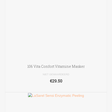
gekozen
worden
op
de
productpagina
106 Vita Confort Vitamine Masker
NIET GEWAARDEERD
€
29.50
TOEVOEGEN AAN WINKELWAGEN