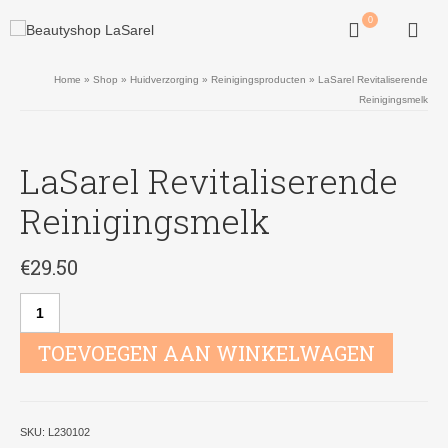
0
Home
»
Shop
»
Huidverzorging
»
Reinigingsproducten
»
LaSarel Revitaliserende
Reinigingsmelk
LaSarel Revitaliserende
Reinigingsmelk
€
29.50
LaSarel
Revitaliserende
Reinigingsmelk
TOEVOEGEN AAN WINKELWAGEN
aantal
SKU:
L230102