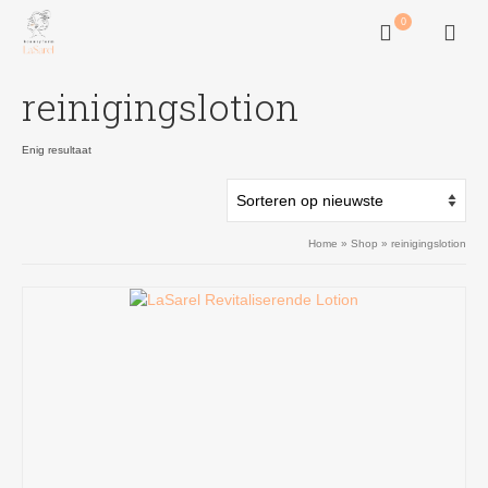
0
reinigingslotion
Enig resultaat
Home
»
Shop
»
reinigingslotion