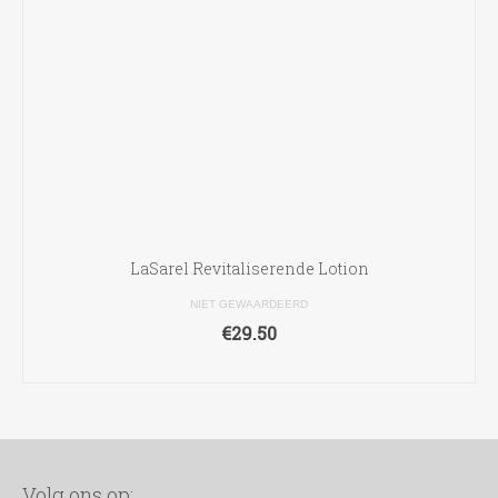
LaSarel Revitaliserende Lotion
NIET GEWAARDEERD
€
29.50
TOEVOEGEN AAN WINKELWAGEN
Volg ons op: